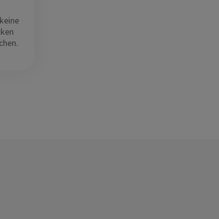
 keine
cken
chen.