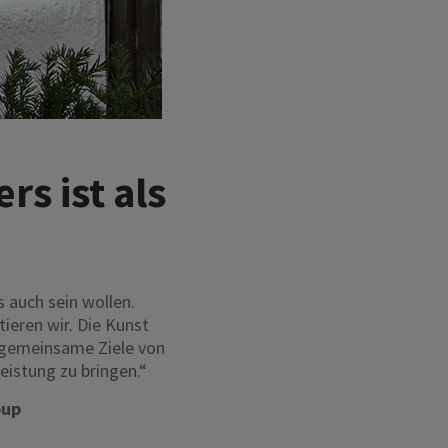
s ist als
 auch sein wollen.
tieren wir. Die Kunst
n gemeinsame Ziele von
istung zu bringen.“
oup