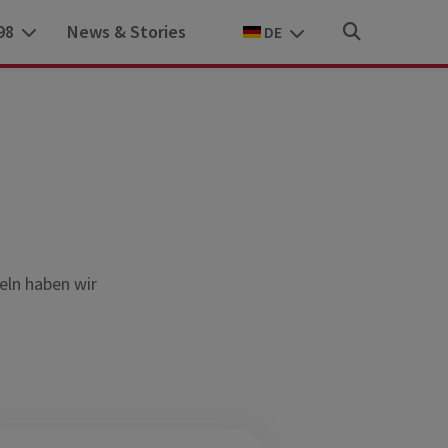
Sprache auswählen
98
News & Stories
DE
geln haben wir