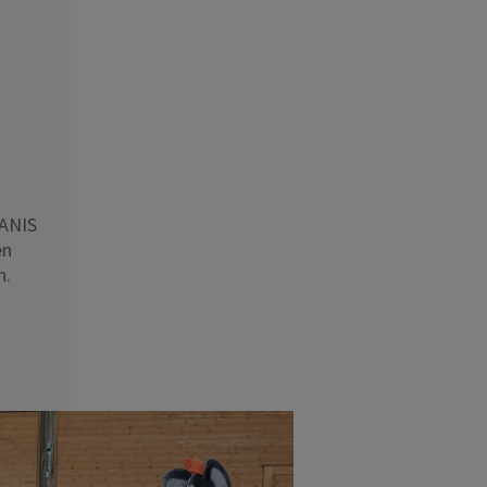
WANIS
en
n.