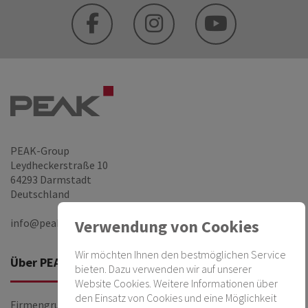
PEAK-Group
Leydheckerstraße 10
64293 Darmstadt
Deutschland
info@peak-group.de
Verwendung von Cookies
Wir möchten Ihnen den bestmöglichen Service
Über PEAK
Firmen
bieten. Dazu verwenden wir auf unserer
Website Cookies. Weitere Informationen über
den Einsatz von Cookies und eine Möglichkeit
Firmengruppe
PEAKnx