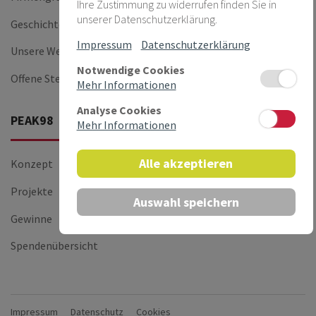
Ihre Zustimmung zu widerrufen finden Sie in
unserer Datenschutzerklärung.
Geschichte
PEAK-14
Impressum
Datenschutzerklärung
Unsere Werte
Notwendige Cookies
Offene Stellen
Mehr Informationen
Analyse Cookies
PEAK98
Mehr Informationen
Alle akzeptieren
Konzept
Projekte
Auswahl speichern
Gewinne
Spendenübersicht
Impressum
Datenschutz
Cookies