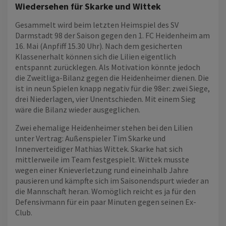
Wiedersehen für Skarke und Wittek
Gesammelt wird beim letzten Heimspiel des SV
Darmstadt 98 der Saison gegen den 1. FC Heidenheim am
16. Mai (Anpfiff 15.30 Uhr). Nach dem gesicherten
Klassenerhalt können sich die Lilien eigentlich
entspannt zurücklegen. Als Motivation könnte jedoch
die Zweitliga-Bilanz gegen die Heidenheimer dienen. Die
ist in neun Spielen knapp negativ für die 98er: zwei Siege,
drei Niederlagen, vier Unentschieden. Mit einem Sieg
wäre die Bilanz wieder ausgeglichen.
Zwei ehemalige Heidenheimer stehen bei den Lilien
unter Vertrag: Außenspieler Tim Skarke und
Innenverteidiger Mathias Wittek. Skarke hat sich
mittlerweile im Team festgespielt. Wittek musste
wegen einer Knieverletzung rund eineinhalb Jahre
pausieren und kämpfte sich im Saisonendspurt wieder an
die Mannschaft heran. Womöglich reicht es ja für den
Defensivmann für ein paar Minuten gegen seinen Ex-
Club.