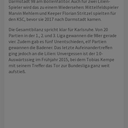
Darmstadt 98 am Böllenfalltor. Auch für zwei Lilien-
Spieler wird das zu einem Wiedersehen: Mittelfeldspieler
Marvin Mehlem und Keeper Florian Stritzel spielten für
den KSC, bevor sie 2017 nach Darmstadt kamen.
Die Gesamtbilanz spricht klar für Karlsruhe. Von 20
Partien in der 1., 2. und 3. Liga gewannen die 98er gerade
vier. Zudem gab es fünf Unentschieden, elf Partien
gewannen die Badener. Das letzte Aufeinandertreffen
ging jedoch an die Lilien: Unvergessen ist der 1:0-
Auswärtssieg im Frühjahr 2015, bei dem Tobias Kempe
mit seinem Treffer das Tor zur Bundesliga ganz weit
aufstieß.