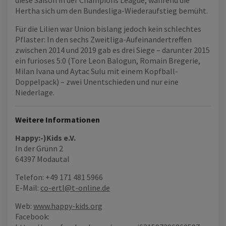
diese Saison in der Champions League, während die
Hertha sich um den Bundesliga-Wiederaufstieg bemüht.
Für die Lilien war Union bislang jedoch kein schlechtes
Pflaster: In den sechs Zweitliga-Aufeinandertreffen
zwischen 2014 und 2019 gab es drei Siege – darunter 2015
ein furioses 5:0 (Tore Leon Balogun, Romain Bregerie,
Milan Ivana und Aytac Sulu mit einem Kopfball-
Doppelpack) – zwei Unentschieden und nur eine
Niederlage.
Weitere Informationen
Happy:-)Kids e.V.
In der Grünn 2
64397 Modautal
Telefon: +49 171 481 5966
E-Mail:
co-ertl@t-online.de
Web:
www.happy-kids.org
Facebook: