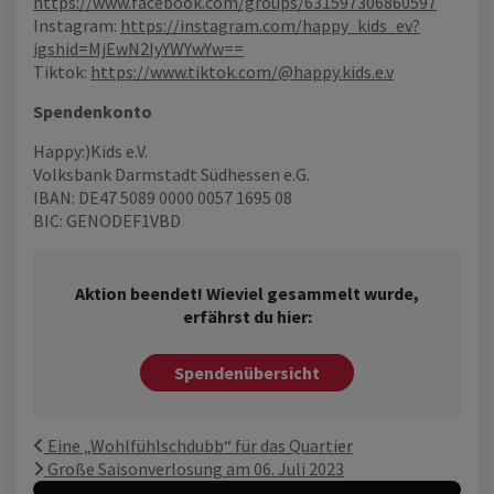
https://www.facebook.com/groups/631597306860597
Instagram:
https://instagram.com/happy_kids_ev?
igshid=MjEwN2IyYWYwYw==
Tiktok:
https://www.tiktok.com/@happy.kids.e.v
Spendenkonto
Happy:)Kids e.V.
Volksbank Darmstadt Südhessen e.G.
IBAN: DE47 5089 0000 0057 1695 08
BIC: GENODEF1VBD
Aktion beendet! Wieviel gesammelt wurde,
erfährst du hier:
Spendenübersicht
Eine „Wohlfühlschdubb“ für das Quartier
Große Saisonverlosung am 06. Juli 2023