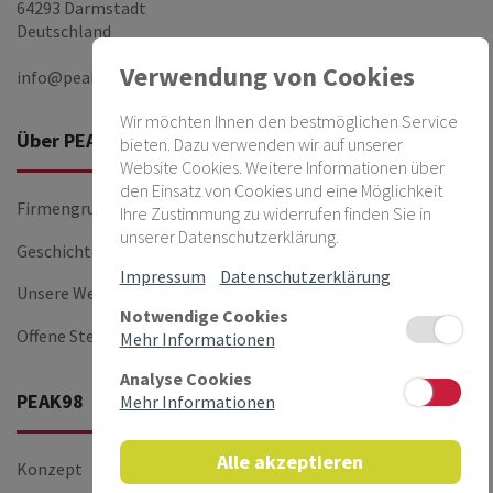
64293 Darmstadt
Deutschland
Verwendung von Cookies
info@peak-group.de
Wir möchten Ihnen den bestmöglichen Service
Über PEAK
Firmen
bieten. Dazu verwenden wir auf unserer
Website Cookies. Weitere Informationen über
den Einsatz von Cookies und eine Möglichkeit
Firmengruppe
PEAKnx
Ihre Zustimmung zu widerrufen finden Sie in
unserer Datenschutzerklärung.
Geschichte
PEAK-14
Impressum
Datenschutzerklärung
Unsere Werte
Notwendige Cookies
Offene Stellen
Mehr Informationen
Analyse Cookies
PEAK98
Mehr Informationen
Alle akzeptieren
Konzept