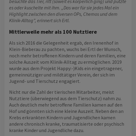
besuchte das Tier, ritt (soweit es körperlich ging) und putzte
es oder kuschelte mit ihm. „Das war für sie jedes Mal ein
Highlight zwischen den diversen OPs, Chemos und dem
Klinik-Alltag", erinnert sich Ertl.
Mittlerweile mehr als 100 Nutztiere
Als sich 2016 die Gelegenheit ergab, den Irenenhof in
Klein-Bieberau zu pachten, wuchs bei Ertl der Wunsch,
noch mehr betroffenen Kindern und deren Familien, eine
solche Auszeit vom Klinik-Alltag zu ermöglichen. 2019
wurde aus dem Projekt Happy:-)Kids ein eingetragener,
gemeinnütziger und mildtätiger Verein, der sich im
Jugend- und Tierschutz engagiert.
Nicht nur die Zahl der tierischen Mitarbeiter, meist
Nutztiere (überwiegend aus dem Tierschutz) nahm zu.
Auch deutlich mehr betroffene Familien kamen auf den
Hof und gönnten sich eine kleine Auszeit. Neben den an
Krebs erkrankten Kindern und Jugendlichen kamen
andere chronisch kranke, traumatisierte oder psychisch
kranke Kinder und Jugendliche dazu.