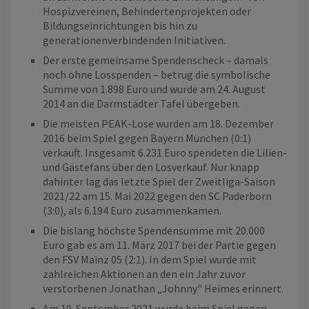
Hospizvereinen, Behindertenprojekten oder
Bildungseinrichtungen bis hin zu
generationenverbindenden Initiativen.
Der erste gemeinsame Spendenscheck – damals
noch ohne Losspenden – betrug die symbolische
Summe von 1.898 Euro und wurde am 24. August
2014 an die Darmstädter Tafel übergeben.
Die meisten PEAK-Lose wurden am 18. Dezember
2016 beim Spiel gegen Bayern München (0:1)
verkauft. Insgesamt 6.231 Euro spendeten die Lilien-
und Gästefans über den Losverkauf. Nur knapp
dahinter lag das letzte Spiel der Zweitliga-Saison
2021/22 am 15. Mai 2022 gegen den SC Paderborn
(3:0), als 6.194 Euro zusammenkamen.
Die bislang höchste Spendensumme mit 20.000
Euro gab es am 11. März 2017 bei der Partie gegen
den FSV Mainz 05 (2:1). In dem Spiel wurde mit
zahlreichen Aktionen an den ein Jahr zuvor
verstorbenen Jonathan „Johnny" Heimes erinnert.
Am 19. September 2021 wurde beim Spiel gegen